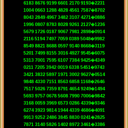
6183 8676 9199 6601 2170 9193�2231
1004 0663 1288 4828 4561 7587�8702
8043 2849 4967 3482 3107 4271�0886
1996 0807 8783 8028 9261 2127�1236
5679 1726 0187 9067 7981 2898�0914
2116 5194 7497 7059 0389 5048�9982
8549 8821 8688 0597 9140 8668�3119
5201 7499 8155 3016 4927 9545�6075
5313 7001 7595 6107 7384 9425�4349
0211 7205 3942 0019 6338 5451�9743
3421 3832 5897 1971 3002 9627�0514
9848 4330 7151 8563 6858 1168�2646
7517 5026 7359 8791 4654 9249�1494
5693 9757 0678 5608 7990 7006�9842
3168 0059 3969 6573 0286 4339�9346
6274 3923 9814 1944 4339 4686�4091
9913 9252 2486 3845 8830 0241�2825
7871 3140 5826 1402 8972 3461�3386