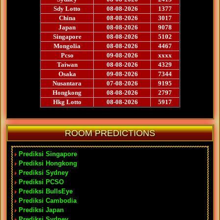
ROOM PREDICTIONS
Prediksi Singapore
Prediksi Hongkong
Prediksi Sydney
Prediksi PCSO
Prediksi BullsEye
Prediksi Cambodia
Prediksi Japan
Prediksi Sydney