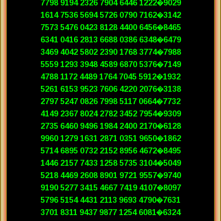
7798 9194 2326 7904 6446 1222�9029
1614 7536 5694 5726 0790 7162�3142
7573 5476 0423 8128 4400 6456�8465
6341 0416 2813 6688 0386 6348�6479
3469 4042 5802 2390 1768 3774�7988
5559 1293 3948 4589 6870 5376�7149
4788 1172 4489 1764 7045 5912�1932
5261 6153 9523 7606 4220 2076�3138
2797 5247 0826 7998 5117 0664�7732
4149 2367 8024 2782 3452 7954�9309
2735 6460 9496 1984 2400 2170�6128
9960 1279 1631 2871 0351 9650�1862
5714 6895 0732 2152 8956 4672�8495
1446 2157 7433 1258 5735 3104�5049
5218 4469 2608 8901 9721 9557�9740
9190 5277 3415 4667 7419 4107�8097
5796 5154 4431 2113 9693 4790�7631
3701 8311 9437 9877 1254 6081�6324