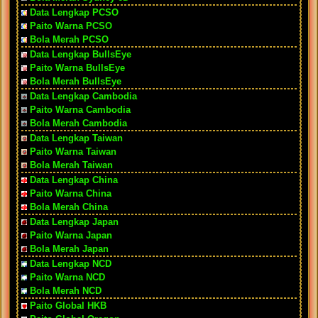
Data Lengkap PCSO
Paito Warna PCSO
Bola Merah PCSO
Data Lengkap BullsEye
Paito Warna BullsEye
Bola Merah BullsEye
Data Lengkap Cambodia
Paito Warna Cambodia
Bola Merah Cambodia
Data Lengkap Taiwan
Paito Warna Taiwan
Bola Merah Taiwan
Data Lengkap China
Paito Warna China
Bola Merah China
Data Lengkap Japan
Paito Warna Japan
Bola Merah Japan
Data Lengkap NCD
Paito Warna NCD
Bola Merah NCD
Paito Global HKB