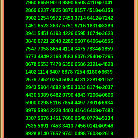
7960 6659 9010 9890 6508 4110�7041
2869 6237 4825 0870 8157 4518�8159
9902 1254 9572 7453 3714 6412�7242
1451 6523 3637 5751 9716 1831�3389
3941 5451 6193 4226 0595 1074�3623
3840 0721 2040 2289 9607 6496�8556
7547 7058 8654 4114 3475 7834�3859
6773 4849 3168 2583 6076 2540�7295
0678 9553 7479 6356 6586 2321�4828
1402 1114 6407 6878 7254 6180�6639
2579 7452 0254 5083 4131 3281�1152
2943 5904 4682 9459 3033 8174�2037
4430 5389 6482 0790 4843 7206�0606
5900 0298 5116 7854 4497 7801�6934
8979 5894 2228 4403 4164 6408�7483
3307 5676 1451 7660 6648 0779�5134
7535 5691 7453 3413 7456 0141�0946
9928 8140 7657 9741 0498 7603�2619