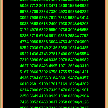
5046 7712 8013 3471 4508 1556�8922
6978 5709 2834 7380 4923 9936�0282
3092 7906 9885 7911 7883 9629�3414
8038 9568 0615 2400 7930 2948�5203
3172 4976 6822 9950 9736 3095�5655
8236 3719 6784 6911 9859 2684�7792
4774 9080 5358 3004 4753 4097�3990
8252 7036 9749 2136 5958 1081�3485
6522 1436 4743 2781 5400 0988�5554
7219 6090 6044 8336 2978 8499�8982
4627 9706 8423 4995 1071 2634�3310
5167 9860 7302 6758 1755 5724�1421
4936 7584 0886 3184 0601 9407�8357
6010 2681 9109 1701 5169 1828�4202
6214 7006 6970 7339 5470 0323�1901
2250 8649 4193 0929 1598 0309�2904
7426 9952 0483 3037 2958 6894�9128