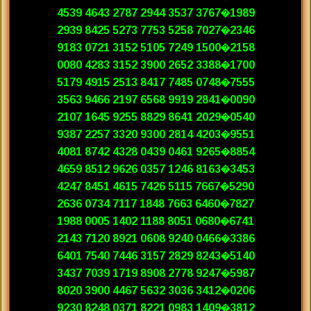
4539 4643 2787 2944 3537 3767�1989
2939 8425 5273 7753 5258 7027�2346
9183 0721 3152 5105 7249 1500�2158
0080 4283 3152 3900 2652 3388�1700
5179 4915 2513 8417 7485 0748�7555
3563 9466 2197 6568 9919 2841�0090
2107 1645 9255 8829 8641 2029�0540
9387 2257 3320 9300 2814 4203�9551
4081 8742 4328 0439 0461 9265�8854
4659 8512 9626 0357 1246 8163�3453
4247 8451 4615 7426 5115 7667�5290
2636 0734 7117 1848 7663 6460�7827
1988 0005 1402 1188 8051 0680�6741
2143 7120 8921 0608 9240 0466�3386
6401 7540 7446 3157 2829 8243�5140
3437 7039 1719 8908 2778 9247�5987
8020 3900 4467 5632 3036 3412�0206
9230 8248 0371 8221 0983 1409�3812