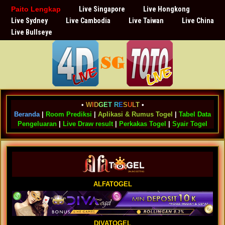
Paito Lengkap
Live Singapore
Live Hongkong
Live Sydney
Live Cambodia
Live Taiwan
Live China
Live Bullseye
•
W
I
D
G
E
T
R
E
S
U
L
T
•
Beranda
|
Room Prediksi
|
Aplikasi & Rumus Togel
|
Tabel Data
Pengeluaran
|
Live Draw result
|
Perkakas Togel
|
Syair Togel
ALFATOGEL
DIVATOGEL