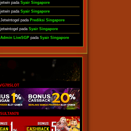
jetwin
pada
Syair Singapore
jetwin
pada
Syair Singapore
Jetwintogel
pada
Prediksi Singapore
jetwintogel
pada
Syair Singapore
Admin LiveSGP
pada
Syair Singapore
VG78SLOT
SULTAN78