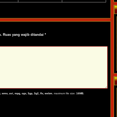
n.
Ruas yang wajib ditandai
*
v, wmv, avi, mpg, ogv, 3gp, 3g2, flv, webm
, maximum file size:
16MB.