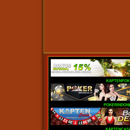
KAPTENPOK
POKERINDON
KAPTENCAS