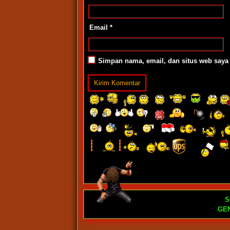
Email
*
Simpan nama, email, dan situs web saya 
S
GE