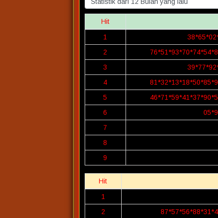
Hit
1
38*65*02
2
76*51*93*70*74*54*8
3
39*77*92
4
81*32*13*18*50*85*9
5
46*71*59*41*37*90*5
6
05*9
7
8
9
Hit
1
2
87*57*56*88*31*4