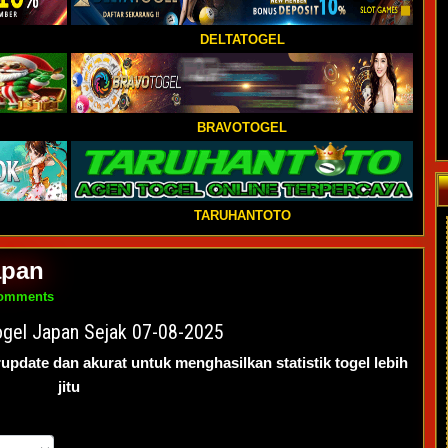
DELTATOGEL
BRAVOTOGEL
TARUHANTOTO
apan
omments
Togel Japan Sejak 07-08-2025
update dan akurat untuk menghasilkan statistik togel lebih
jitu