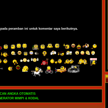
pada peramban ini untuk komentar saya berikutnya.
CAN ANGKA OTOMATIS
NERATOR MIMPI & KODAL