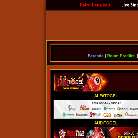
Paito Lengkap
Live Sin
Beranda
|
Room Prediksi
ALFATOGEL
AUDITOGEL