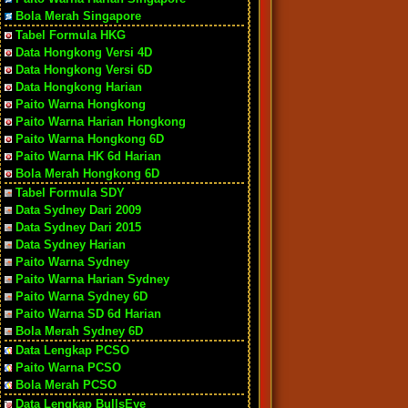
Bola Merah Singapore
Tabel Formula HKG
Data Hongkong Versi 4D
Data Hongkong Versi 6D
Data Hongkong Harian
Paito Warna Hongkong
Paito Warna Harian Hongkong
Paito Warna Hongkong 6D
Paito Warna HK 6d Harian
Bola Merah Hongkong 6D
Tabel Formula SDY
Data Sydney Dari 2009
Data Sydney Dari 2015
Data Sydney Harian
Paito Warna Sydney
Paito Warna Harian Sydney
Paito Warna Sydney 6D
Paito Warna SD 6d Harian
Bola Merah Sydney 6D
Data Lengkap PCSO
Paito Warna PCSO
Bola Merah PCSO
Data Lengkap BullsEye