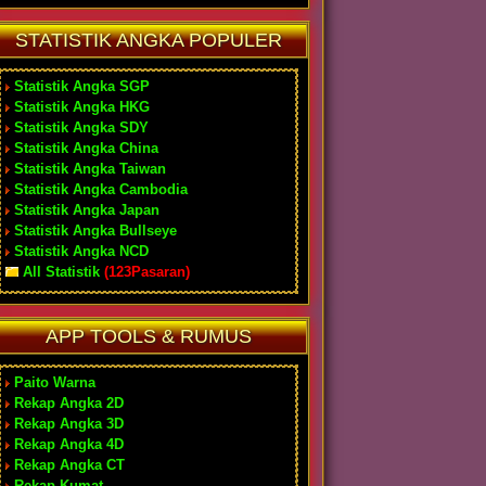
STATISTIK ANGKA POPULER
Statistik Angka SGP
Statistik Angka HKG
Statistik Angka SDY
Statistik Angka China
Statistik Angka Taiwan
Statistik Angka Cambodia
Statistik Angka Japan
Statistik Angka Bullseye
Statistik Angka NCD
All Statistik
(123Pasaran)
APP TOOLS & RUMUS
Paito Warna
Rekap Angka 2D
Rekap Angka 3D
Rekap Angka 4D
Rekap Angka CT
Rekap Kumat