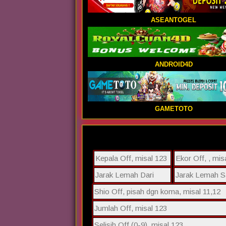
ASEANTOGEL
ANDROID4D
GAMETOTO