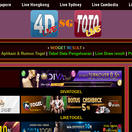
gapore
Live Hongkong
Live Sydney
Live Cambodia
L
•
W
I
D
G
E
T
R
E
S
U
L
T
•
|
Aplikasi & Rumus Togel
|
Tabel Data Pengeluaran
|
Live Draw result
|
P
DIVATOGEL
LIKETOGEL