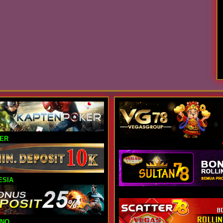
ER
ESIA
INO