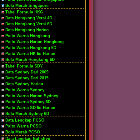
Bola Merah Singapore
Tabel Formula HKG
Data Hongkong Versi 4D
Data Hongkong Versi 6D
Data Hongkong Harian
Paito Warna Hongkong
Paito Warna Harian Hongkong
Paito Warna Hongkong 6D
Paito Warna HK 6d Harian
Bola Merah Hongkong 6D
Tabel Formula SDY
Data Sydney Dari 2009
Data Sydney Dari 2015
Data Sydney Harian
Paito Warna Sydney
Paito Warna Harian Sydney
Paito Warna Sydney 6D
Paito Warna SD 6d Harian
Bola Merah Sydney 6D
Data Lengkap PCSO
Paito Warna PCSO
Bola Merah PCSO
Data Lengkap BullsEye