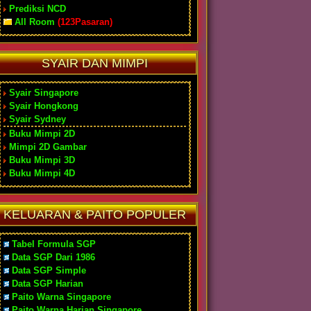
Prediksi NCD
All Room
(123Pasaran)
SYAIR DAN MIMPI
Syair Singapore
Syair Hongkong
Syair Sydney
Buku Mimpi 2D
Mimpi 2D Gambar
Buku Mimpi 3D
Buku Mimpi 4D
KELUARAN & PAITO POPULER
Tabel Formula SGP
Data SGP Dari 1986
Data SGP Simple
Data SGP Harian
Paito Warna Singapore
Paito Warna Harian Singapore