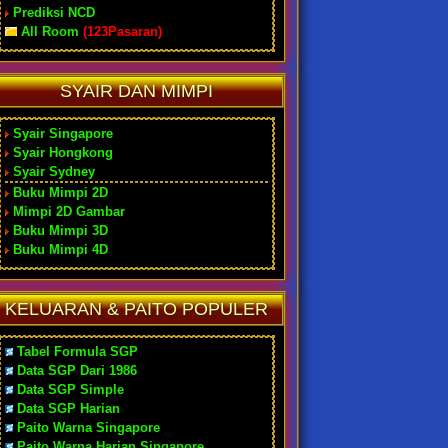
Prediksi NCD
All Room
(123Pasaran)
SYAIR DAN MIMPI
Syair Singapore
Syair Hongkong
Syair Sydney
Buku Mimpi 2D
Mimpi 2D Gambar
Buku Mimpi 3D
Buku Mimpi 4D
KELUARAN & PAITO POPULER
Tabel Formula SGP
Data SGP Dari 1986
Data SGP Simple
Data SGP Harian
Paito Warna Singapore
Paito Warna Harian Singapore