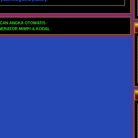
CAN ANGKA OTOMATIS
NERATOR MIMPI & KODAL