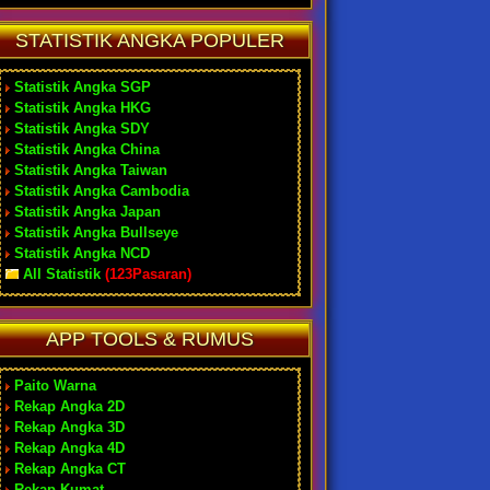
STATISTIK ANGKA POPULER
Statistik Angka SGP
Statistik Angka HKG
Statistik Angka SDY
Statistik Angka China
Statistik Angka Taiwan
Statistik Angka Cambodia
Statistik Angka Japan
Statistik Angka Bullseye
Statistik Angka NCD
All Statistik
(123Pasaran)
APP TOOLS & RUMUS
Paito Warna
Rekap Angka 2D
Rekap Angka 3D
Rekap Angka 4D
Rekap Angka CT
Rekap Kumat