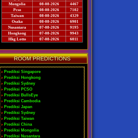
ROOM PREDICTIONS
Prediksi Singapore
Prediksi Hongkong
Prediksi Sydney
Prediksi PCSO
Prediksi BullsEye
Prediksi Cambodia
Prediksi Japan
Prediksi Sydney
Prediksi Taiwan
Prediksi China
Prediksi Mongolia
Prediksi Nusantara