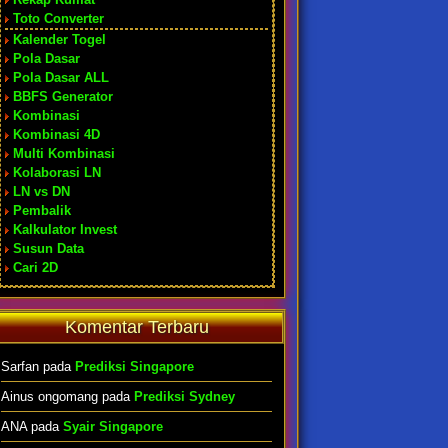
Toto Converter
Kalender Togel
Pola Dasar
Pola Dasar ALL
BBFS Generator
Kombinasi
Kombinasi 4D
Multi Kombinasi
Kolaborasi LN
LN vs DN
Pembalik
Kalkulator Invest
Susun Data
Cari 2D
Komentar Terbaru
Sarfan
pada
Prediksi Singapore
Ainus ongomang
pada
Prediksi Sydney
ANA
pada
Syair Singapore