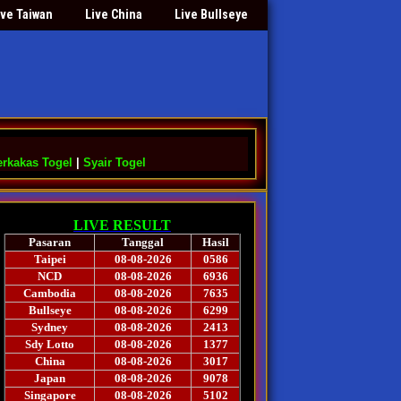
ive Taiwan
Live China
Live Bullseye
erkakas Togel
|
Syair Togel