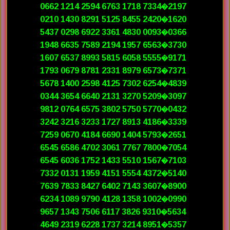
0662 1214 2594 6763 1718 7334�2197
0210 1430 8291 5125 8455 2420�1620
5437 0298 6922 3361 4830 0093�0366
1948 6635 7589 2194 1957 6563�3730
1607 6537 8993 5815 6058 5555�9171
1793 0679 8781 2331 8979 6573�7371
5678 1400 2598 4125 7302 6254�4839
0344 3654 6640 2131 3270 5209�3097
9812 0764 6575 3802 5750 5770�0432
3242 3216 3233 1727 8913 4186�3339
7259 0670 4184 6690 1404 5793�2651
6545 6586 4702 3061 7767 7800�7054
6545 6036 1752 1433 5510 1567�7103
7332 0131 1959 4151 5554 4372�5140
7639 7833 8427 6402 7143 3607�8900
6234 1089 9790 4128 1358 1002�0990
9657 1343 7506 6117 3826 9310�5634
4649 2319 6228 1737 3214 8951�5357