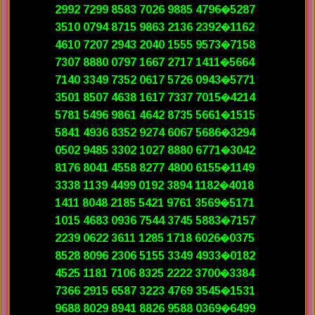
2992 7299 8583 7026 9885 4796�5287
3510 0794 8715 9863 2136 2392�1162
4610 7207 2943 2040 1555 9573�7158
7307 8880 0797 1667 2717 1411�5664
7140 3349 7352 0617 5726 0943�5771
3501 8507 4638 1617 7337 7015�4214
5781 5496 9861 4642 8735 5661�1515
5841 4936 8352 9274 6067 5686�3294
0502 9485 3302 1027 8880 6771�3042
8176 8041 4558 8277 4800 6155�1149
3338 1139 4499 0192 3894 1182�4018
1411 8048 2185 5421 9761 3569�5171
1015 4683 0936 7544 3745 5883�7157
2239 0622 3611 1285 1718 6026�0375
8528 8096 2306 5155 3349 4933�0182
4525 1181 7106 8325 2222 3700�3384
7366 2915 6587 3223 4769 3545�1531
9688 8029 8941 8826 9588 0369�6499