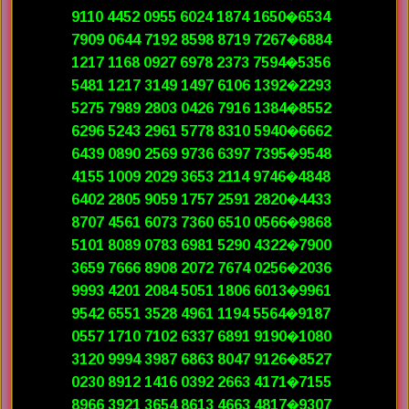
9110 4452 0955 6024 1874 1650�6534
7909 0644 7192 8598 8719 7267�6884
1217 1168 0927 6978 2373 7594�5356
5481 1217 3149 1497 6106 1392�2293
5275 7989 2803 0426 7916 1384�8552
6296 5243 2961 5778 8310 5940�6662
6439 0890 2569 9736 6397 7395�9548
4155 1009 2029 3653 2114 9746�4848
6402 2805 9059 1757 2591 2820�4433
8707 4561 6073 7360 6510 0566�9868
5101 8089 0783 6981 5290 4322�7900
3659 7666 8908 2072 7674 0256�2036
9993 4201 2084 5051 1806 6013�9961
9542 6551 3528 4961 1194 5564�9187
0557 1710 7102 6337 6891 9190�1080
3120 9994 3987 6863 8047 9126�8527
0230 8912 1416 0392 2663 4171�7155
8966 3921 3654 8613 4663 4817�9307