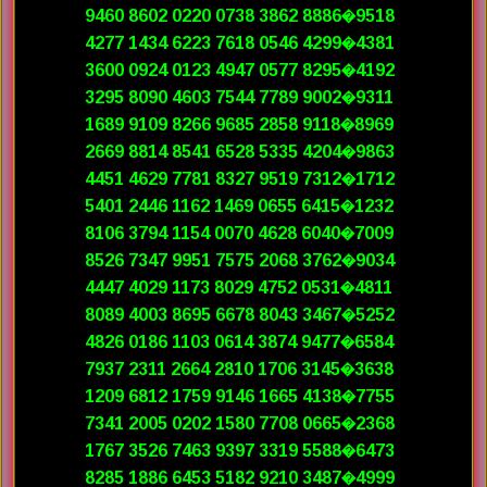
9460 8602 0220 0738 3862 8886�9518
4277 1434 6223 7618 0546 4299�4381
3600 0924 0123 4947 0577 8295�4192
3295 8090 4603 7544 7789 9002�9311
1689 9109 8266 9685 2858 9118�8969
2669 8814 8541 6528 5335 4204�9863
4451 4629 7781 8327 9519 7312�1712
5401 2446 1162 1469 0655 6415�1232
8106 3794 1154 0070 4628 6040�7009
8526 7347 9951 7575 2068 3762�9034
4447 4029 1173 8029 4752 0531�4811
8089 4003 8695 6678 8043 3467�5252
4826 0186 1103 0614 3874 9477�6584
7937 2311 2664 2810 1706 3145�3638
1209 6812 1759 9146 1665 4138�7755
7341 2005 0202 1580 7708 0665�2368
1767 3526 7463 9397 3319 5588�6473
8285 1886 6453 5182 9210 3487�4999