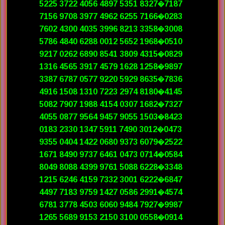
5225 3722 4056 4897 5351 8327�7187
7156 9708 3977 4962 6255 7166�0283
7602 4300 4035 3996 8213 3358�3008
5786 4840 6288 0012 5652 1968�0510
9217 0262 6890 8541 3809 4315�0829
1316 4565 3917 4579 1628 1258�9897
3387 6787 0577 9220 5929 8635�7836
4916 1508 1310 7223 2974 8180�4145
5082 7907 1988 4154 0307 1682�7327
4055 0877 9564 9457 9055 1503�8423
0183 2330 1347 5911 7490 3012�0473
9355 0404 1422 0680 9373 6079�2522
1671 8490 9737 6461 0473 0714�0584
8049 8088 4399 9761 5088 6228�3348
1215 6246 4159 7332 3001 6222�6847
4497 7183 9759 1427 0586 2991�4574
6781 3778 4503 6060 9484 7927�9987
1265 5689 9153 2150 3100 0558�0914