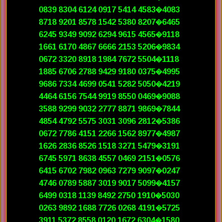
0839 8304 6124 0917 5414 4583�4083
8718 9201 8578 1542 5380 8207�6465
6245 9349 9092 6294 9615 4565�9118
1661 6170 4867 6666 2153 5206�9834
0672 3320 8918 1984 7672 5504�1118
1885 6706 2788 9429 9180 0375�4995
9686 7334 4699 0541 5282 5050�4219
4464 6156 7544 9919 8550 0469�9088
3588 9299 9032 2777 8871 9869�7844
4854 4792 5575 3031 3096 2812�5386
0672 7786 4151 2266 1562 8977�4987
1626 2836 8526 1518 3271 5479�3191
6745 5971 8638 4557 0469 2151�0576
6415 6702 7982 0963 7279 9097�0247
4746 0789 5887 3019 9017 5099�4157
6499 0318 1139 8492 2750 1910�5030
0263 9892 1688 7726 0268 4191�5725
3911 5372 8558 0120 1672 6304�1580