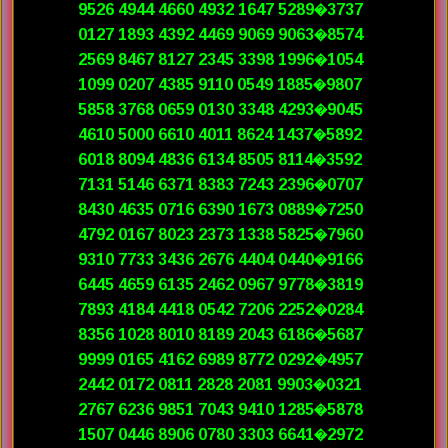
9526 4944 4660 4932 1647 5289�3737
0127 1893 4392 4469 9069 9063�8574
2569 8467 8127 2345 3398 1996�1054
1099 0207 4385 9110 0549 1885�9807
5858 3768 0659 0130 3348 4293�9045
4610 5000 6610 4011 8624 1437�5892
6018 8094 4836 6134 8505 8114�3592
7131 5146 6371 8383 7243 2396�0707
8430 4635 0716 6390 1673 0889�7250
4792 0167 8023 2373 1338 5825�7960
9310 7733 3436 2676 4404 0440�9166
6445 4659 6135 2462 0967 9778�3819
7893 4184 4418 0542 7206 2252�0284
8356 1028 8010 8189 2043 6186�5687
9999 0165 4162 6989 8772 0292�4957
2442 0172 0811 2828 2081 9903�0321
2767 6236 9851 7043 9410 1285�5878
1507 0446 8906 0780 3303 6641�2972