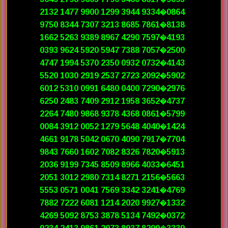
2132 1477 9900 1299 3944 9334�0864
9750 8344 7307 3213 8685 7861�8138
1662 5263 9389 8967 4290 7597�4193
0393 9624 5920 5947 7388 7057�2500
4747 1994 5370 2350 0932 0732�4143
5520 1030 2919 2537 2723 2092�5902
6012 5310 0991 6480 0400 7290�2976
6250 2483 7409 2912 1958 3652�4737
2264 7480 9868 9378 4368 0861�5799
0084 3912 0052 1279 5648 4040�1424
4661 9178 5042 0670 4090 7917�7704
9843 7660 1602 7082 8326 7820�5913
2036 9199 7345 8509 8966 4033�6451
2051 3012 2980 7314 8271 2156�5663
5553 0571 0041 7569 3342 3241�4769
7882 7222 6081 1214 2020 9927�1332
4269 5092 8753 3878 5134 7492�0372