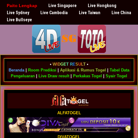
Paito Lengkap
Live Singapore
Live Hongkong
Live Sydney
Live Cambodia
Live Taiwan
Live China
Live Bullseye
•
W
I
D
G
E
T
R
E
S
U
L
T
•
Beranda
|
Room Prediksi
|
Aplikasi & Rumus Togel
|
Tabel Data
Pengeluaran
|
Live Draw result
|
Perkakas Togel
|
Syair Togel
ALFATOGEL
DIVATOGEL