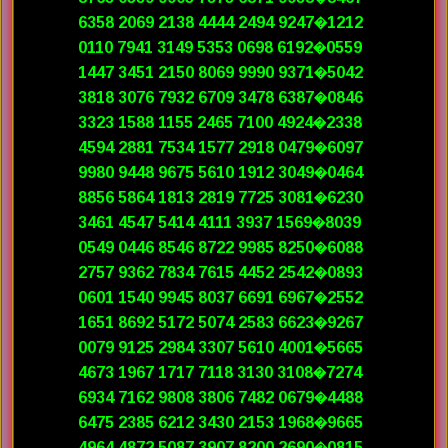
6358 2069 2138 4444 2494 9247�1212
0110 7941 3149 5353 0698 6192�0559
1447 3451 2150 8069 9990 9371�5042
3818 3076 7932 6709 3478 6387�0846
3323 1588 1155 2465 7100 4924�2338
4594 2881 7534 1577 2918 0479�6097
9980 9448 9675 5610 1912 3049�0464
8856 5864 1813 2819 7725 3081�6230
3461 4547 5414 4111 3937 1569�8039
0549 0446 8546 8722 9985 8250�6088
2757 9362 7834 7615 4452 2542�0893
0601 1540 9945 8037 6691 6967�2552
1651 8692 5172 5074 2583 6623�9267
0079 9125 2984 3307 5610 4001�5665
4673 1967 1717 7118 3130 3108�7274
6934 7162 9808 3806 7482 0679�4488
6475 2385 6212 3430 2153 1968�9665
4964 4872 5087 3907 8200 2690�0815