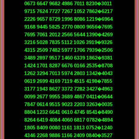
0673 6647 9682 4986 7011 8230�3011
9715 7624 7727 7267 1052 7862�6217
2226 9657 8729 1996 8086 1219�6964
9168 9445 5825 2770 0800 9656�7695
7695 7061 2012 2566 5644 1390�4269
3216 5028 7835 5112 1026 3919�9326
4315 2509 7482 5977 1706 7939�2506
3489 2897 9517 1460 6339 1862�9381
1424 1701 8287 6676 0166 2535�8708
1262 3294 7013 5974 2803 1342�4043
0619 2699 4169 7119 4515 4198�7855
3177 1943 8627 3372 7282 3427�4963
0099 2677 9955 3689 4867 0411�0644
7847 0614 9515 9023 2203 3263�0035
8804 1232 6641 0610 4745 8541�8490
8264 6419 4084 4060 6817 0782�4894
1805 8409 0080 1161 1813 0752�1240
4346 2268 9886 1166 2409 0840�3527