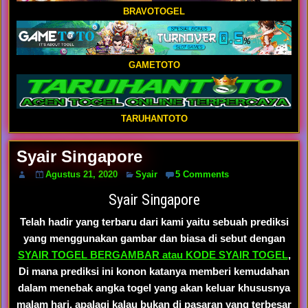
BRAVOTOGEL
GAMETOTO
TARUHANTOTO
Syair Singapore
Agustus 21, 2020
Syair
5 Comments
Syair Singapore
Telah hadir yang terbaru dari kami yaitu sebuah prediksi
yang menggunakan gambar dan biasa di sebut dengan
SYAIR TOGEL BERGAMBAR atau KODE SYAIR TOGEL
,
Di mana prediksi ini konon katanya memberi kemudahan
dalam menebak angka togel yang akan keluar khususnya
malam hari, apalagi kalau bukan di pasaran yang terbesar