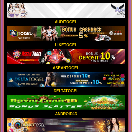
AUDITOGEL
LIKETOGEL
ASEANTOGEL
DELTATOGEL
ANDROID4D