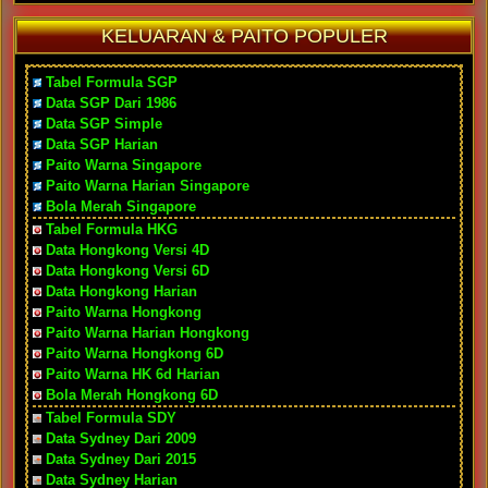
KELUARAN & PAITO POPULER
Tabel Formula SGP
Data SGP Dari 1986
Data SGP Simple
Data SGP Harian
Paito Warna Singapore
Paito Warna Harian Singapore
Bola Merah Singapore
Tabel Formula HKG
Data Hongkong Versi 4D
Data Hongkong Versi 6D
Data Hongkong Harian
Paito Warna Hongkong
Paito Warna Harian Hongkong
Paito Warna Hongkong 6D
Paito Warna HK 6d Harian
Bola Merah Hongkong 6D
Tabel Formula SDY
Data Sydney Dari 2009
Data Sydney Dari 2015
Data Sydney Harian