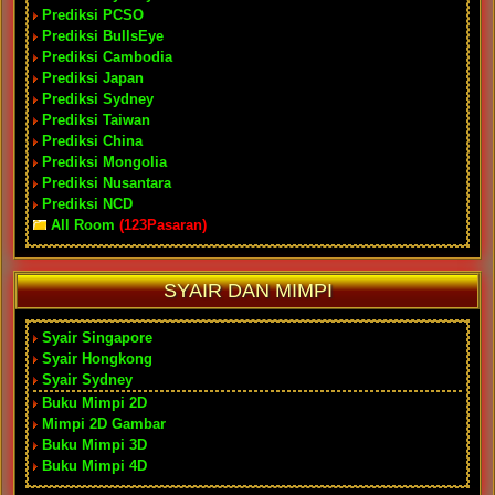
Prediksi PCSO
Prediksi BullsEye
Prediksi Cambodia
Prediksi Japan
Prediksi Sydney
Prediksi Taiwan
Prediksi China
Prediksi Mongolia
Prediksi Nusantara
Prediksi NCD
All Room
(123Pasaran)
SYAIR DAN MIMPI
Syair Singapore
Syair Hongkong
Syair Sydney
Buku Mimpi 2D
Mimpi 2D Gambar
Buku Mimpi 3D
Buku Mimpi 4D