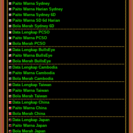
Paito Warna Sydney
Paito Warna Harian Sydney
Paito Warna Sydney 6D
Paito Warna SD 6d Harian
Bola Merah Sydney 6D
Data Lengkap PCSO
Paito Warna PCSO
Bola Merah PCSO
Data Lengkap BullsEye
Paito Warna BullsEye
Bola Merah BullsEye
Data Lengkap Cambodia
Paito Warna Cambodia
Bola Merah Cambodia
Data Lengkap Taiwan
Paito Warna Taiwan
Bola Merah Taiwan
Data Lengkap China
Paito Warna China
Bola Merah China
Data Lengkap Japan
Paito Warna Japan
Bola Merah Japan