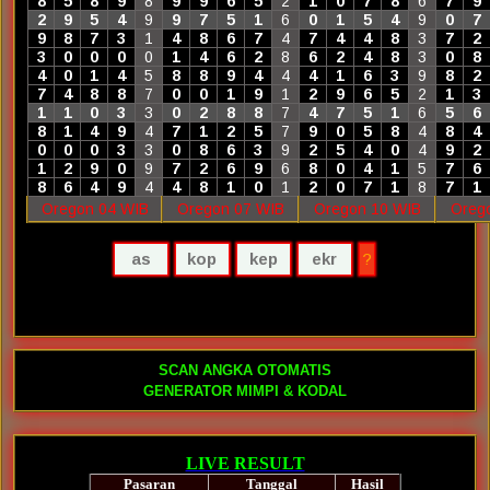
8
5
8
9
8
9
9
6
5
2
1
0
7
8
6
7
9
2
9
5
4
9
9
7
5
1
6
0
1
5
4
9
0
7
9
8
7
3
1
4
8
6
7
4
7
4
4
8
3
7
2
3
0
0
0
0
1
4
6
2
8
6
2
4
8
3
0
8
4
0
1
4
5
8
8
9
4
4
4
1
6
3
9
8
2
7
4
8
8
7
0
0
1
9
1
2
9
6
5
2
1
3
1
1
0
3
3
0
2
8
8
7
4
7
5
1
6
5
6
8
1
4
9
4
7
1
2
5
7
9
0
5
8
4
8
4
0
0
0
3
3
0
8
6
3
9
2
5
4
0
4
9
2
1
2
9
0
9
7
2
6
9
6
8
0
4
1
5
7
6
8
6
4
9
4
4
8
1
0
1
2
0
7
1
8
7
1
Oregon 04 WIB
Oregon 07 WIB
Oregon 10 WIB
Oreg
SCAN ANGKA OTOMATIS
GENERATOR MIMPI & KODAL