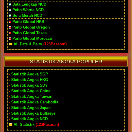
Data Lengkap NCD
Paito Warna NCD
Bola Merah NCD
Paito Global HKB
Paito Global Oregon
Paito Global Texas
Paito Global Morocco
All Data & Paito
(123Pasaran)
STATISTIK ANGKA POPULER
Statistik Angka SGP
Statistik Angka HKG
Statistik Angka SDY
Statistik Angka China
Statistik Angka Taiwan
Statistik Angka Cambodia
Statistik Angka Japan
Statistik Angka Bullseye
Statistik Angka NCD
All Statistik
(123Pasaran)