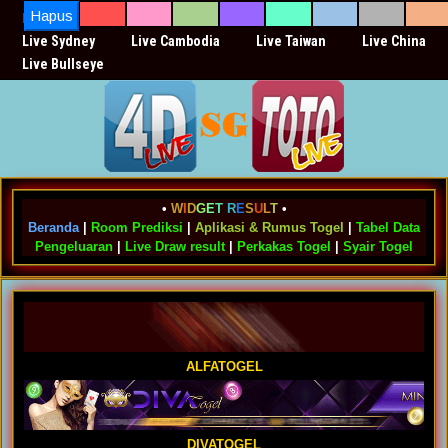
Hapus
Paito Lengkap
Live Singapore
Live Hongkong
Live Sydney
Live Cambodia
Live Taiwan
Live China
Live Bullseye
•
W
I
D
G
E
T
R
E
S
U
L
T
•
Beranda
|
Room Prediksi
|
Aplikasi & Rumus Togel
|
Tabel Data
Pengeluaran
|
Live Draw result
|
Perkakas Togel
|
Syair Togel
ALFATOGEL
DIVATOGEL