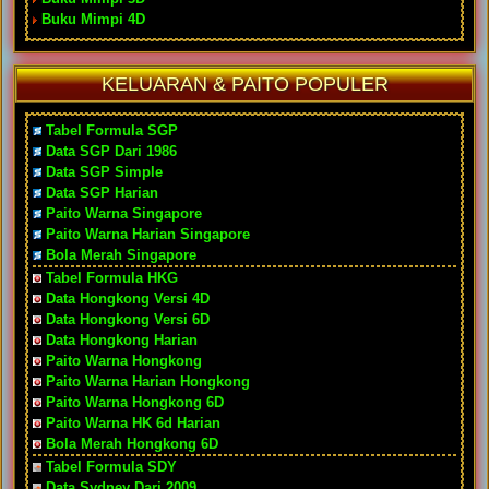
Buku Mimpi 4D
KELUARAN & PAITO POPULER
Tabel Formula SGP
Data SGP Dari 1986
Data SGP Simple
Data SGP Harian
Paito Warna Singapore
Paito Warna Harian Singapore
Bola Merah Singapore
Tabel Formula HKG
Data Hongkong Versi 4D
Data Hongkong Versi 6D
Data Hongkong Harian
Paito Warna Hongkong
Paito Warna Harian Hongkong
Paito Warna Hongkong 6D
Paito Warna HK 6d Harian
Bola Merah Hongkong 6D
Tabel Formula SDY
Data Sydney Dari 2009