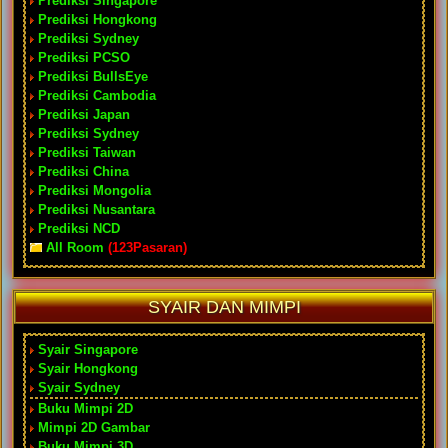
Prediksi Singapore
Prediksi Hongkong
Prediksi Sydney
Prediksi PCSO
Prediksi BullsEye
Prediksi Cambodia
Prediksi Japan
Prediksi Sydney
Prediksi Taiwan
Prediksi China
Prediksi Mongolia
Prediksi Nusantara
Prediksi NCD
All Room
(123Pasaran)
SYAIR DAN MIMPI
Syair Singapore
Syair Hongkong
Syair Sydney
Buku Mimpi 2D
Mimpi 2D Gambar
Buku Mimpi 3D