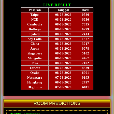
ROOM PREDICTIONS