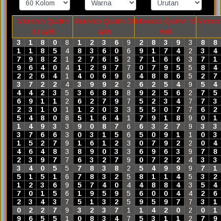
Morocco Quatro
Morocco Quatro 04
Morocco Quatro 19
Morocc
01 WIB
WIB
WIB
3
1
8
0
8
1
2
3
6
9
2
8
3
9
3
8
8
1
1
8
5
4
8
3
6
0
6
9
1
7
4
2
3
4
7
9
8
2
1
2
7
6
5
2
7
1
6
6
3
7
1
9
6
4
0
4
1
2
9
7
7
0
7
9
5
5
8
4
2
2
6
4
1
4
0
6
9
6
4
8
8
6
5
2
7
3
7
2
2
4
3
9
9
2
2
6
2
5
4
9
5
4
4
4
2
3
5
3
6
8
9
8
9
2
5
6
2
7
5
6
9
1
1
2
6
2
7
9
7
5
2
3
4
7
7
3
2
3
1
0
1
1
2
0
3
3
5
5
0
7
7
6
2
5
4
8
0
8
5
1
6
4
1
7
9
1
8
9
0
1
1
4
9
3
3
9
0
8
7
6
6
3
2
7
9
3
3
3
7
6
6
3
0
3
1
5
6
5
0
9
1
1
0
3
1
5
2
7
9
1
6
1
2
3
0
7
9
2
2
0
4
4
6
4
8
3
8
9
0
3
3
6
9
6
3
9
7
8
2
3
9
7
7
6
3
2
7
9
0
7
2
2
4
3
3
3
4
0
5
5
7
8
3
8
2
5
4
9
9
9
7
1
5
1
5
1
6
7
8
3
2
5
8
1
1
4
5
3
2
1
2
3
6
9
5
7
4
0
4
4
8
8
4
3
5
4
7
0
1
5
6
1
9
5
9
5
6
0
0
4
4
2
6
2
3
4
3
7
5
1
3
2
5
9
5
9
7
7
3
1
0
2
2
7
9
3
2
3
7
1
1
4
2
0
2
0
1
9
6
5
5
1
0
8
3
4
7
5
3
1
1
2
7
9