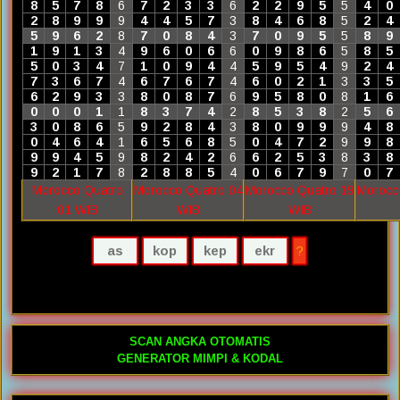
8
5
7
8
6
7
2
3
3
6
2
2
9
5
5
4
0
2
8
9
9
9
4
4
5
7
3
8
4
6
8
5
2
4
5
9
6
2
8
7
0
8
4
3
7
0
9
5
5
8
9
1
9
1
3
4
9
6
0
6
6
0
9
8
6
5
8
5
5
0
3
4
7
1
0
9
4
4
5
9
5
4
9
2
4
7
3
6
7
4
6
7
6
7
4
6
0
2
1
3
3
5
6
2
9
3
3
8
0
8
7
6
9
5
8
0
8
1
6
0
0
0
1
1
8
3
7
4
2
8
5
3
8
2
5
6
3
0
8
6
5
9
2
8
4
3
8
0
9
9
9
4
8
0
4
6
4
1
6
5
6
8
5
0
4
7
2
9
9
8
9
9
4
5
9
8
2
4
2
6
6
2
5
3
8
3
8
9
2
1
7
8
2
8
8
5
4
0
6
7
9
7
0
7
Morocco Quatro
Morocco Quatro 04
Morocco Quatro 19
Morocc
01 WIB
WIB
WIB
SCAN ANGKA OTOMATIS
GENERATOR MIMPI & KODAL