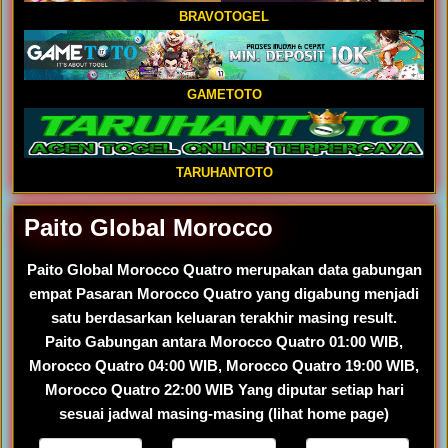
BRAVOTOGEL
GAMETOTO
TARUHANTOTO
Paito Global Morocco
Paito Global Morocco Quatro merupakan data gabungan
empat Pasaran Morocco Quatro yang digabung menjadi
satu berdasarkan keluaran terakhir masing result.
Paito Gabungan antara Morocco Quatro 01:00 WIB,
Morocco Quatro 04:00 WIB, Morocco Quatro 19:00 WIB,
Morocco Quatro 22:00 WIB Yang diputar setiap hari
sesuai jadwal masing-masing (lihat home page)